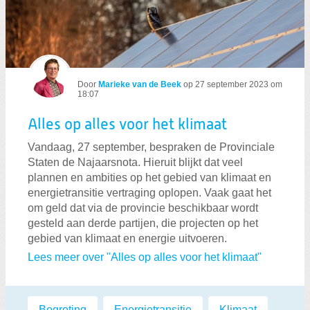
Door
Marieke van de Beek
op
27 september 2023 om
18:07
Alles op alles voor het klimaat
Vandaag, 27 september, bespraken de Provinciale
Staten de Najaarsnota. Hieruit blijkt dat veel
plannen en ambities op het gebied van klimaat en
energietransitie vertraging oplopen. Vaak gaat het
om geld dat via de provincie beschikbaar wordt
gesteld aan derde partijen, die projecten op het
gebied van klimaat en energie uitvoeren.
Lees meer over "Alles op alles voor het klimaat"
Labels:
Begroting
,
Energietransitie
,
Klimaat
,