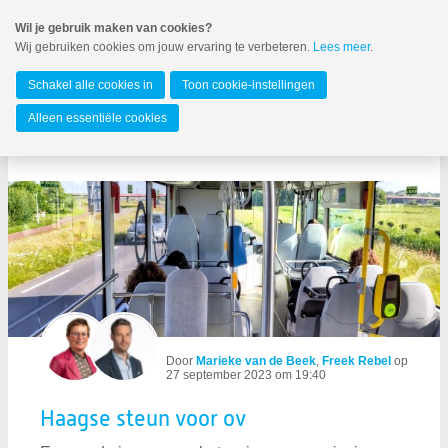
Spring
Wil je gebruik maken van cookies?
naar
Wij gebruiken cookies om jouw ervaring te verbeteren.
Lees meer
.
MENU
Spring
naar
Gelderland
de
Schakel alle cookies in
Toon cookie-instellingen
inhoud
Spring
Alleen essentiële cookies
naar
Berichten over najaarsnota
het
hoofdmenu
Zoeken:
Door
Marieke van de Beek
,
Freek Rebel
op
Zoeken
27 september 2023 om 19:40
Haagse steun voor ov