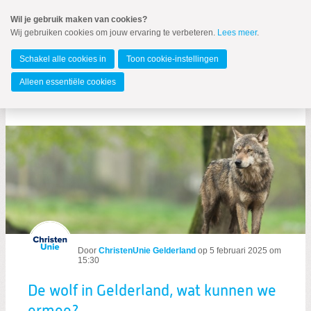
Spring
Wil je gebruik maken van cookies?
naar
Wij gebruiken cookies om jouw ervaring te verbeteren.
Lees meer
.
MENU
Spring
naar
Gelderland
de
Schakel alle cookies in
Toon cookie-instellingen
inhoud
Spring
Alleen essentiële cookies
naar
Berichten over Wolf
het
hoofdmenu
Zoeken:
Door
ChristenUnie Gelderland
op
5 februari 2025 om
Zoeken
15:30
De wolf in Gelderland, wat kunnen we