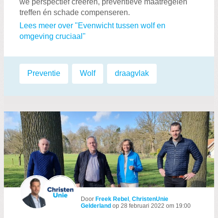
we perspectief creëren, preventieve maatregelen
treffen én schade compenseren.
Lees meer over "Evenwicht tussen wolf en
omgeving cruciaal"
Labels:
Preventie
,
Wolf
,
draagvlak
Door
Freek Rebel
,
ChristenUnie
Gelderland
op
28 februari 2022 om 19:00