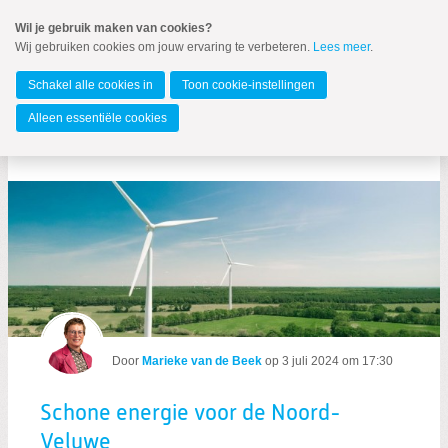
Spring
Wil je gebruik maken van cookies?
naar
Wij gebruiken cookies om jouw ervaring te verbeteren.
Lees meer
.
MENU
Spring
naar
Gelderland
de
Schakel alle cookies in
Toon cookie-instellingen
inhoud
Spring
Alleen essentiële cookies
naar
Berichten over Windenergie
het
hoofdmenu
Zoeken:
Door
Marieke van de Beek
op
3 juli 2024 om 17:30
Zoeken
Schone energie voor de Noord-
Veluwe