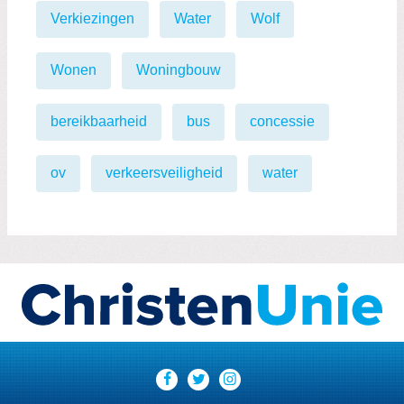
Verkiezingen
Water
Wolf
Wonen
Woningbouw
bereikbaarheid
bus
concessie
ov
verkeersveiligheid
water
Visit
our