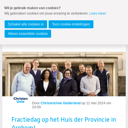
Spring
Wil je gebruik maken van cookies?
naar
Wij gebruiken cookies om jouw ervaring te verbeteren.
Lees meer
.
MENU
Spring
naar
Gelderland
de
Schakel alle cookies in
Toon cookie-instellingen
inhoud
Spring
Alleen essentiële cookies
naar
Berichten over wandelen
het
hoofdmenu
Zoeken:
Door
ChristenUnie Gelderland
op
11 mei 2024 om
Zoeken
10:09
Fractiedag op het Huis der Provincie in