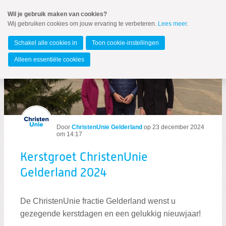
Spring
Wil je gebruik maken van cookies?
naar
Wij gebruiken cookies om jouw ervaring te verbeteren.
Lees meer
.
MENU
Spring
naar
Gelderland
de
Schakel alle cookies in
Toon cookie-instellingen
inhoud
Spring
Alleen essentiële cookies
naar
het
hoofdmenu
Door
ChristenUnie Gelderland
op
23 december 2024
om 14:17
Kerstgroet ChristenUnie
Gelderland 2024
Zoeken:
Zoeken
De ChristenUnie fractie Gelderland wenst u
gezegende kerstdagen en een gelukkig nieuwjaar!