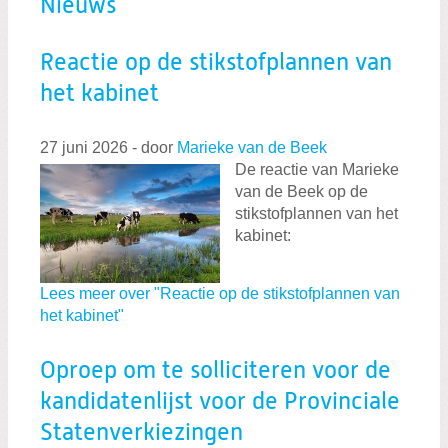
Kerstgroet ChristenUnie Gelderland 2
Nieuws
b
e
r
Reactie op de stikstofplannen van
i
het kabinet
c
h
27 juni 2026
-
door
Marieke van de Beek
t
De reactie van Marieke
van de Beek op de
stikstofplannen van het
kabinet:
Lees meer over "Reactie op de stikstofplannen van
het kabinet"
Oproep om te solliciteren voor de
kandidatenlijst voor de Provinciale
Statenverkiezingen